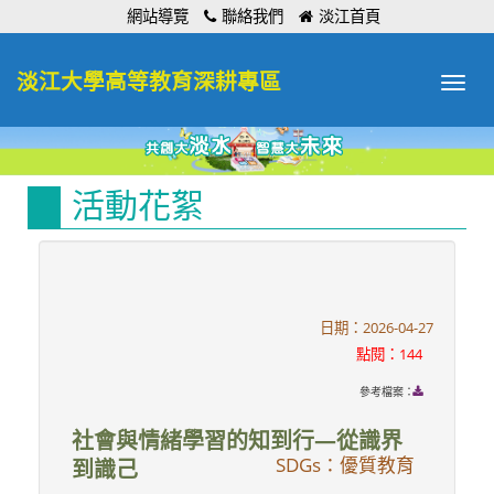
:::
網站導覽
聯絡我們
淡江首頁
淡江大學高等教育深耕專區
Toggle
navigat
活動花絮
日期：2026-04-27
點閱：144
參考檔案：
社會與情緒學習的知到行—從識界
SDGs：優質教育
到識己