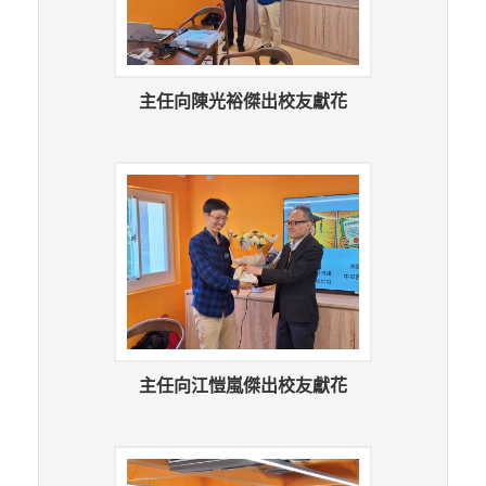
主任向陳光裕傑出校友獻花
主任向江愷嵐傑出校友獻花