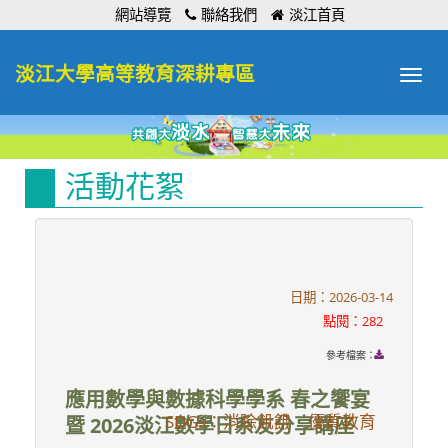
:::
網站導覽
聯絡我們
淡江首頁
淡江大學高等教育深耕專區
Toggle
navigat
活動花絮
日期：2026-03-14
點閱：282
參考檔案：
應用數學與數據科學學系 春之饗宴
SDGs：消除飢餓 優質教育
暨 2026淡江數學日系友分享講座