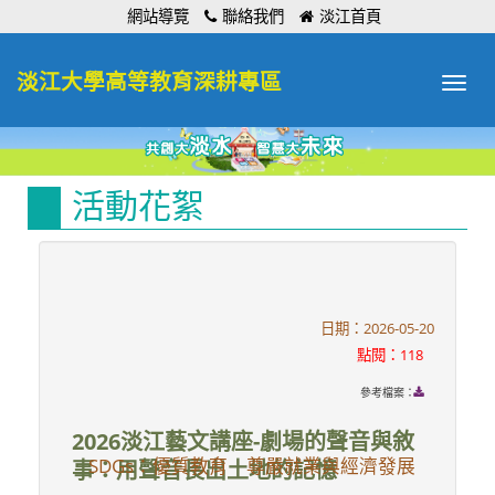
:::
網站導覽
聯絡我們
淡江首頁
淡江大學高等教育深耕專區
Toggle
navigat
活動花絮
日期：2026-05-20
點閱：118
參考檔案：
2026淡江藝文講座-劇場的聲音與敘
SDGs：優質教育 尊嚴就業與經濟發展
事：用聲音長出土地的記憶