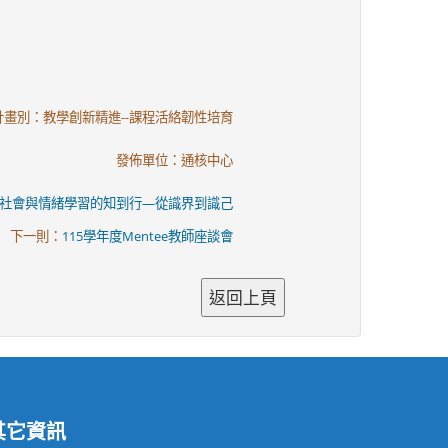
計畫別：教學創新精進--課程活絡韌性培育
發佈單位：通核中心
社會與情緒學習的知到行—從識界到識己
下一則：
115學年度Mentee教師座談會
其它資訊