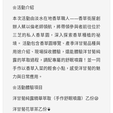
🌼活動介紹
本次活動由淡水在地香草職人——香草街屋創
辦人蔡以倫老師領航，將帶領參與者前往位於
三芝的私人香草園，深入探索香草種植的祕
境。 活動包含香草園導覽、產季洋甘菊品種與
用途介紹、現場採收體驗，還能體驗洋甘菊純
露的萃取過程，調配專屬的舒眠噴霧！並一同
手作以香草入菜的輕食小點，感受洋甘菊的魅
力與日常應用。
🌼活動體驗項目
洋甘菊純露精華萃取（手作舒眠噴霧）乙份😪
洋甘菊花草茶乙份🍵