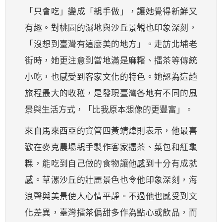
「只會吃」變成「親手做」，讓她覺得新鮮又
有趣。對桃園的濕地與沙丘景觀也印象深刻，
「沒想到臺灣有這麼美的地方」。走訪北埔老
街時，她更注意到當地滿是麻糬、擂茶等傳統
小吃，也感受到客家文化的特色。她認為這趟
旅程最大的收穫，是發現臺灣各地有不同的風
景與生活方式，「比我原本想像的更豐富」。
來自馬來西亞的資管四黃靖煒則表示，他最喜
歡在麥克農場親手製作客家擂茶、菜包和紅龜
粿，能吃到自己做的食物讓他感到十分有成就
感。草漯沙丘的壯麗景色也令他印象深刻，海
浪聲與美景使人心情平靜。不過他也感受到文
化差異，臺灣擂茶偏甜多作為點心或飲品，而