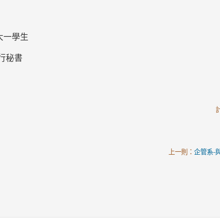
大一學生
行秘書
上一則：
企管系-與系