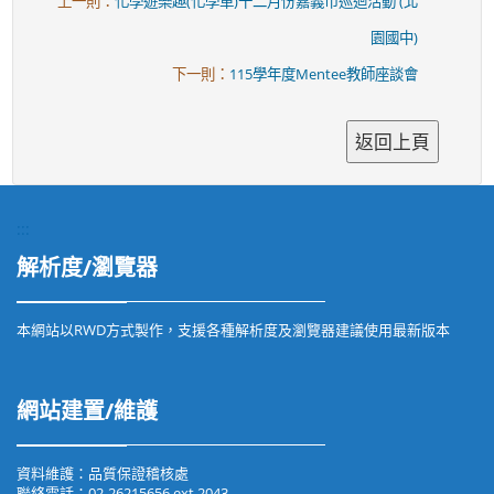
上一則：
化學遊樂趣(化學車)十二月份嘉義市巡迴活動 (北
園國中)
下一則：
115學年度Mentee教師座談會
:::
解析度/瀏覽器
本網站以RWD方式製作，支援各種解析度及瀏覽器建議使用最新版本
網站建置/維護
資料維護：品質保證稽核處
聯絡電話：02-26215656 ext 2043