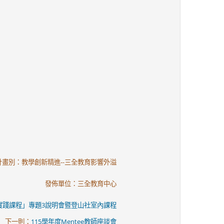
計畫別：教學創新精進--三全教育影響外溢
發佈單位：三全教育中心
暨實踐課程」專題3說明會暨登山社室內課程
下一則：
115學年度Mentee教師座談會