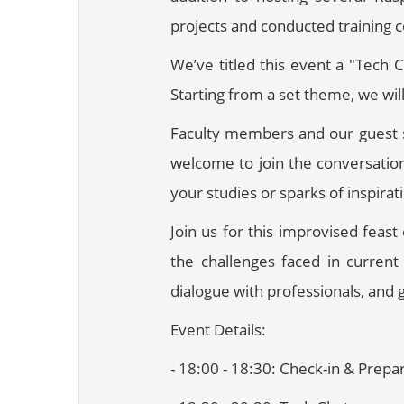
projects and conducted training c
We’ve titled this event a "Tech 
Starting from a set theme, we wil
Faculty members and our guest sp
welcome to join the conversation
your studies or sparks of inspira
Join us for this improvised feas
the challenges faced in current
dialogue with professionals, and 
Event Details:
- 18:00 - 18:30: Check-in & Prepa