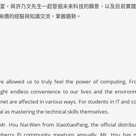
宴，與許乃文先生一起發掘未來科技的願景，以及目前實
無價的經驗與知識交流，掌握趨勢。
 allowed us to truly feel the power of computing. Fro
ught endless convenience to our lives and the environm
anet are affected in various ways. For students in IT and 
cial as mastering the technical skills themselves.
Mr. Hsu Nai-Wen from XiaoXiaoPang, the official distribu
Raspberry Pi community meetups annually, Mr. Hsu ha