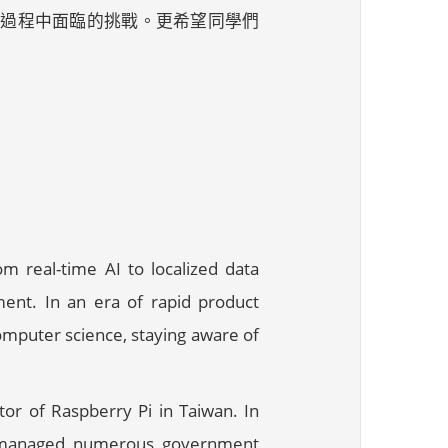
踐過程中面臨的挑戰。更希望同學們
m real-time AI to localized data
ent. In an era of rapid product
computer science, staying aware of
tor of Raspberry Pi in Taiwan. In
s managed numerous government