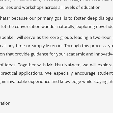
ourses and workshops across all levels of education.
Chats" because our primary goal is to foster deep dialogue
l let the conversation wander naturally, exploring novel i
eaker will serve as the core group, leading a two-hour 
 at any time or simply listen in. Through this process, yo
tion that provide guidance for your academic and innovativ
t of ideas! Together with Mr. Hsu Nai-wen, we will explore
 practical applications. We especially encourage student
gain invaluable experience and knowledge while staying ah
ration