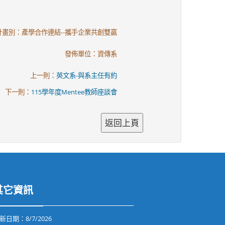
計畫別：產學合作連結--攜手企業共創雙贏
發佈單位：資傳系
上一則：
英文系-與系主任有約
下一則：
115學年度Mentee教師座談會
其它資訊
新日期：
8/7/2026