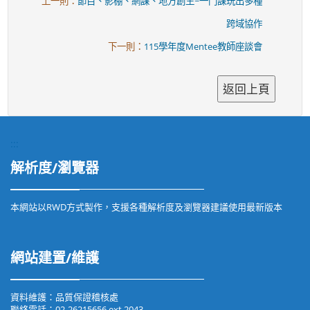
上一則：
節目、影棚、網課、地方創生~一門課玩出多種
跨域協作
下一則：
115學年度Mentee教師座談會
:::
解析度/瀏覽器
本網站以RWD方式製作，支援各種解析度及瀏覽器建議使用最新版本
網站建置/維護
資料維護：品質保證稽核處
聯絡電話：02-26215656 ext 2043