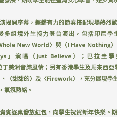
演揭開序幕，鏗鏘有力的節奏搭配現場熱烈
多組境外生接力登台演出，包括印尼學生演唱
 Whole New World〉與〈I Have Not
boys」演唱〈Just Believe〉；巴拉圭學
〉展現拉丁美洲音樂風情；另有香港學生及馬來西
Go On〉、〈甜甜的〉及〈Firework〉，充分展
，氣氛熱絡。
貴賓逐桌發放紅包，向學生祝賀新年快樂。