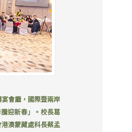
1樓宴會廳，國際暨兩岸
奔騰迎新春」。校長葛
會港澳蒙藏處科長蔡孟