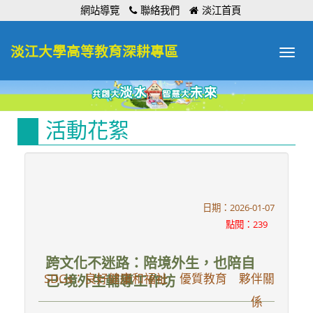
:::
網站導覽
聯絡我們
淡江首頁
淡江大學高等教育深耕專區
Toggle
navigat
活動花絮
日期：2026-01-07
點閱：239
跨文化不迷路：陪境外生，也陪自
SDGs：良好健康和福祉 優質教育 夥伴關
己-境外生輔導工作坊
係