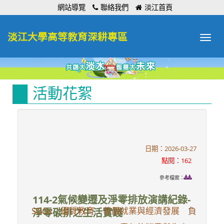
:::
網站導覽
聯絡我們
淡江首頁
淡江大學高等教育深耕專區
Toggle
navigat
活動花絮
日期：2026-03-27
點閱：162
參考檔案：
114-2氣候變遷及淨零排放演講紀錄-
SDGs：優質教育 尊嚴就業與經濟發展 負
淨零碳排之生活實踐