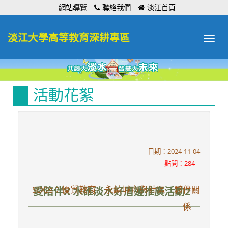
:::
網站導覽
聯絡我們
淡江首頁
淡江大學高等教育深耕專區
Toggle
navigat
活動花絮
日期：2024-11-04
點閱：284
SDGs：優質教育 永續城市與社區 夥伴關
愛陪伴X 水碓淡水好厝邊推廣活動2
係