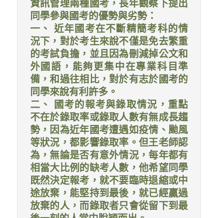
資訊管理兩種國考，長年觀察下提出
同學參與國考的優勢與劣勢：
一、 近年國考在不斷精簡考科的情
況下，對於考生來說不僅是免去繁重
的考試負擔，並且因為刪減掉公文和
外國語，能夠更集中在專業科目準
備，和過往相比，對於有志於國考的
同學來說有利許多。
二、 國考的報考與錄取情況，重點
不在於錄取率或錄取人數有無成長趨
勢，因為近年國考遭遇如疫情、颱風
等狀況，都影響錄取率。但王老師認
為，無論是否有意外情況，每年都有
相當大比例的缺考人數，他希望同學
既然決定報考，就不要臨時退縮或中
途放棄，能堅持到最後，就已經贏過
放棄的人，而錄取者只會從留下到最