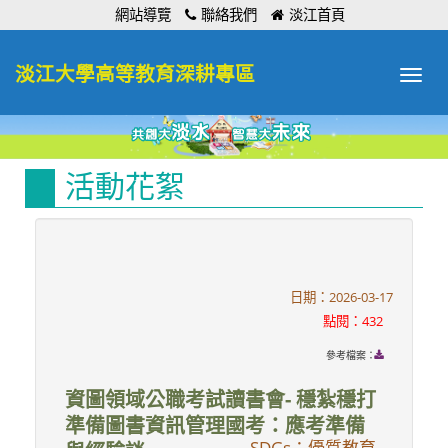
:::
網站導覽
聯絡我們
淡江首頁
淡江大學高等教育深耕專區
Toggle
navigat
活動花絮
日期：2026-03-17
點閱：432
參考檔案：
資圖領域公職考試讀書會- 穩紮穩打
準備圖書資訊管理國考：應考準備
SDGs：優質教育