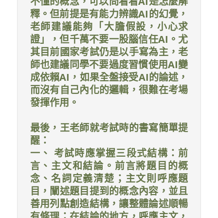
不懂的概念，可以問看看AI是怎麼解
釋。但前提是有能力辨識AI的幻覺，
老師建議能夠「大膽假設，小心求
證」，但千萬不要一股腦信任AI。尤
其目前國家考試仍是以手寫為主，老
師也建議同學不要過度習慣使用AI變
成依賴AI，如果全盤接受AI的論述，
而沒有自己內化的邏輯，很難在考場
發揮作用。
最後，王老師就考試時的書寫簡單提
醒：
一、 考試時應掌握三段式結構：前
言、主文和結論。前言將題目的概
念、名詞定義清楚；主文則呼應題
目，闡述題目提到的概念內容，並且
善用列點創造結構，讓整體論述順暢
有條理；在結論的地方，呼應主文，