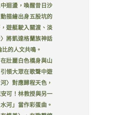
風中迴盪，喚醒昔日沙
生動描繪出身五股坑的
著，遊艇駛入關渡、淡
緣〉將凱達格蘭族神話
倫比的人文共鳴。
，在壯麗白色橋身與山
，引領大眾在歌聲中遊
水河〉對應歸程天色，
喊安可！林教授與另一
淡水河」當作彩蛋曲。