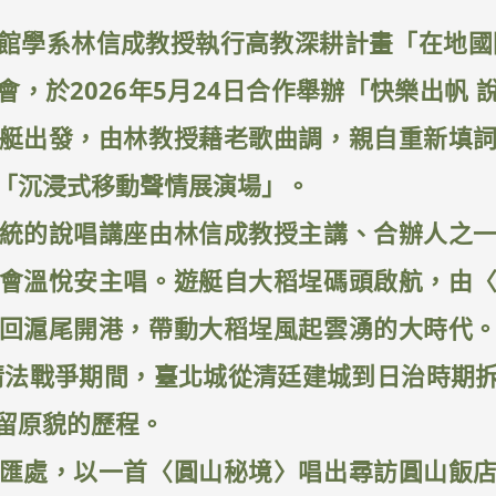
館學系林信成教授執行高教深耕計畫「在地國
，於2026年5月24日合作舉辦「快樂出帆
艇出發，由林教授藉老歌曲調，親自重新填
「沉浸式移動聲情展演場」。
統的說唱講座由林信成教授主講、合辦人之
會溫悅安主唱。遊艇自大稻埕碼頭啟航，由
回滬尾開港，帶動大稻埕風起雲湧的大時代
年清法戰爭期間，臺北城從清廷建城到日治時期
留原貌的歷程。
匯處，以一首〈圓山秘境〉唱出尋訪圓山飯