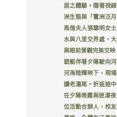
居之體驗。隨著視線
洲生態與「鷺洲泛月
馬偕夫人張聰明女士
水與八里交界處，大
與眼前景觀完美交映
遊艇伴著夕陽駛向河
河海陸輝映下，現場
讀老滬尾。折返途中
在夕陽晚霞與迷濛夜
位活動合辦人，校友