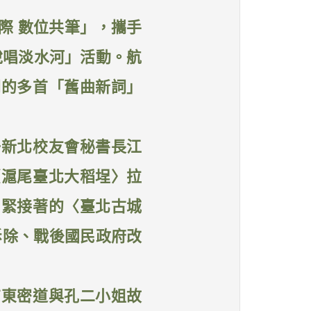
際 數位共筆」，攜手
 說唱淡水河」活動。航
詞的多首「舊曲新詞」
一新北校友會秘書長江
〈滬尾臺北大稻埕〉拉
。緊接著的〈臺北古城
拆除、戰後國民政府改
店東密道與孔二小姐故