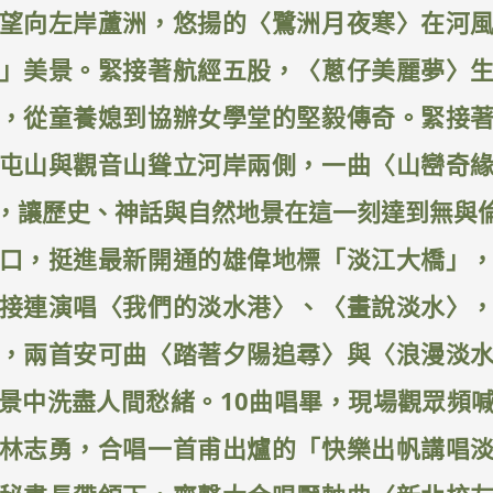
望向左岸蘆洲，悠揚的〈鷺洲月夜寒〉在河
」美景。緊接著航經五股，〈蔥仔美麗夢〉
，從童養媳到協辦女學堂的堅毅傳奇。緊接
屯山與觀音山聳立河岸兩側，一曲〈山巒奇
，讓歷史、神話與自然地景在這一刻達到無與
口，挺進最新開通的雄偉地標「淡江大橋」
接連演唱〈我們的淡水港〉、〈畫說淡水〉
，兩首安可曲〈踏著夕陽追尋〉與〈浪漫淡
景中洗盡人間愁緒。10曲唱畢，現場觀眾頻
林志勇，合唱一首甫出爐的「快樂出帆講唱