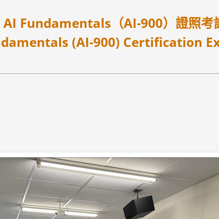
e AI Fundamentals（AI-900）證照考試
ndamentals (AI-900) Certification 