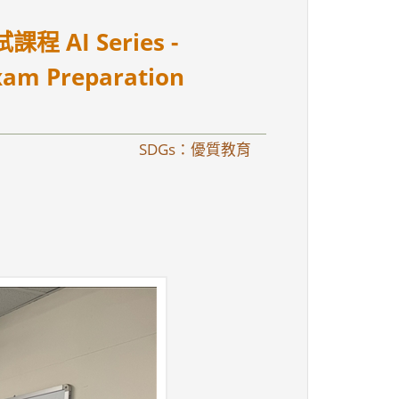
課程 AI Series -
Exam Preparation
SDGs：優質教育