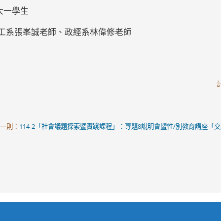
大一學生
資工系張峯誠老師、政經系林偉修老師
一則：
114-2「社會議題探索暨實踐課程」：專題8說明會暨性/別教育講座