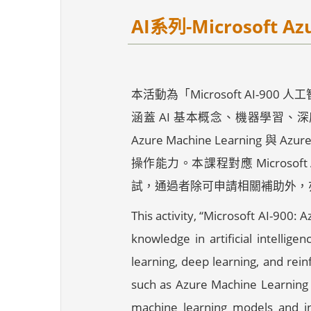
AI系列-Microsoft A
本活動為「Microsoft AI
涵蓋 AI 基本概念、機器學習、深度
Azure Machine Learning
操作能力。本課程對應 Microsof
試，通過者除可申請相關補助外，
This activity, “Microsoft AI-900: 
knowledge in artificial intellig
learning, deep learning, and rei
such as Azure Machine Learning a
machine learning models and inte