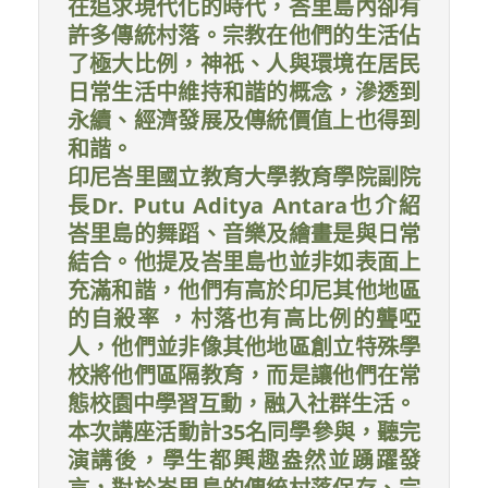
在追求現代化的時代，峇里島內卻有
許多傳統村落。宗教在他們的生活佔
了極大比例，神祇、人與環境在居民
日常生活中維持和諧的概念，滲透到
永續、經濟發展及傳統價值上也得到
和諧。
印尼峇里國立教育大學教育學院副院
長Dr. Putu Aditya Antara也介紹
峇里島的舞蹈、音樂及繪畫是與日常
結合。他提及峇里島也並非如表面上
充滿和諧，他們有高於印尼其他地區
的自殺率 ，村落也有高比例的聾啞
人，他們並非像其他地區創立特殊學
校將他們區隔教育，而是讓他們在常
態校園中學習互動，融入社群生活。
本次講座活動計35名同學參與，聽完
演講後，學生都興趣盎然並踴躍發