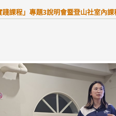
暨實踐課程」專題3說明會暨登山社室內課