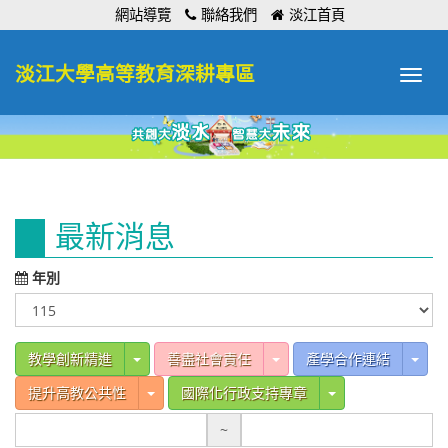
:::
網站導覽
聯絡我們
淡江首頁
淡江大學高等教育深耕專區
Toggle
navigat
:::
最新消息
年別
Toggle Dropdown
Toggle Dropdown
Tog
教學創新精進
善盡社會責任
產學合作連結
Toggle Dropdown
Toggle Dropdow
提升高教公共性
國際化行政支持專章
~