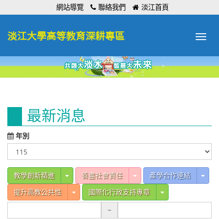
:::
網站導覽
聯絡我們
淡江首頁
淡江大學高等教育深耕專區
Toggle
navigat
:::
最新消息
年別
Toggle Dropdown
Toggle Dropdown
Tog
教學創新精進
善盡社會責任
產學合作連結
Toggle Dropdown
Toggle Dropdow
提升高教公共性
國際化行政支持專章
~