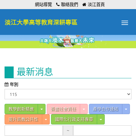
:::
網站導覽
聯絡我們
淡江首頁
淡江大學高等教育深耕專區
Toggle
navigat
:::
最新消息
年別
Toggle Dropdown
Toggle Dropdown
Tog
教學創新精進
善盡社會責任
產學合作連結
Toggle Dropdown
Toggle Dropdow
提升高教公共性
國際化行政支持專章
~