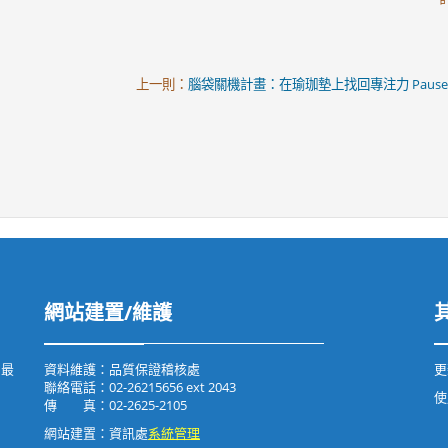
上一則：
腦袋關機計畫：在瑜珈墊上找回專注力 Pause and Rese
網站建置/維護
用最
資料維護：品質保證稽核處
更
聯絡電話：02-26215656 ext 2043
傳 真：02-2625-2105
網站建置：資訊處
系統管理