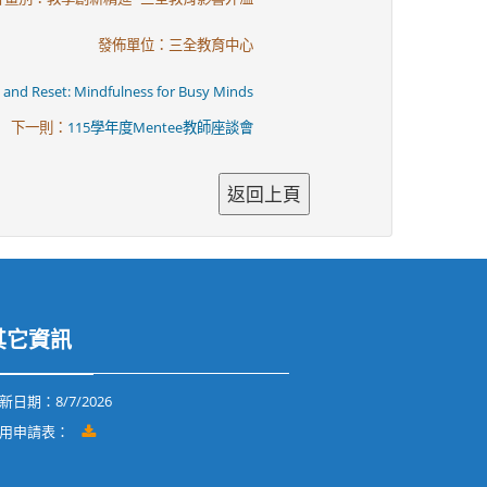
發佈單位：三全教育中心
t: Mindfulness for Busy Minds
下一則：
115學年度Mentee教師座談會
其它資訊
新日期：
8/7/2026
使用申請表：