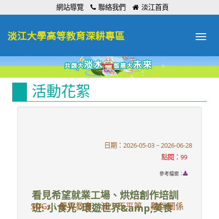
:::
網站導覽
聯絡我們
淡江首頁
淡江大學高等教育深耕專區
Toggle
navigat
活動花絮
日期：2026-05-03 ~ 2026-06-28
點閱：99
參考檔案：
看見希望就業工場、烘焙創作培訓
SDGs：優質教育 減少不平等 夥伴關係
班: 小食光 -環遊世界&amp;美食