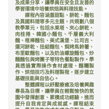
及成果分享，讓學員在安全且友善的
學習環境中培養烘焙與料理技能。
課程內容涵蓋甜點、餅乾、麵包
及異國料理等多元主題，共規劃八個
教學單元，包括水果塔、夾心餅乾、
肉桂捲、韓國小麵包、千層義大利
麵、棍棒麵包、美式漢堡、比司吉、
運河餅乾、扭結麵包、焗烤馬鈴薯、
布里歐麵包，以及奶油螺旋麵包、炒
麵麵包與烤團子等特色餐點製作。學
員透過實際操作食材處理、麵糰製
作、烘焙技巧及料理製程，逐步建立
基礎技能與自信心。
整體課程以紓壓療癒及培養興趣
專長為目標，讓學員在輕鬆愉快的氛
圍中發揮創意、累積成功經驗，進而
提升自我肯定與成就感。課程結束