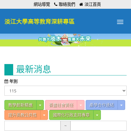
:::
網站導覽
聯絡我們
淡江首頁
淡江大學高等教育深耕專區
Toggle
navigat
:::
最新消息
年別
Toggle Dropdown
Toggle Dropdown
Tog
教學創新精進
善盡社會責任
產學合作連結
Toggle Dropdown
Toggle Dropdow
提升高教公共性
國際化行政支持專章
~