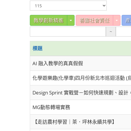
Toggle Dropdown
Toggl
教學創新精進
善盡社會責任
產
~
標題
AI 融入教學的真真假假
化學遊樂趣(化學車)四月份新北市巡迴活動 (
Design Sprint 實戰營－如何快速規劃、設計，
MG動態轉場實務
【走訪農村學習｜茶．坪林永續共學】