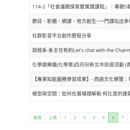
114-2「社會議題探索暨實踐課程」：專題
節目、影棚、網課、地方創生~一門課玩出多
社群影音平台創作歷程分享
政經系-系主任有約Let's chat with the Chair
化學遊樂趣(化學車)四月份新北市巡迴活動 (
【專業知能服務學習成果】- 西語文化導覽
模型與空間：如何在展場理解勒·柯比意的建
(current
首頁
上頁
1
2
3
4
5
6
7