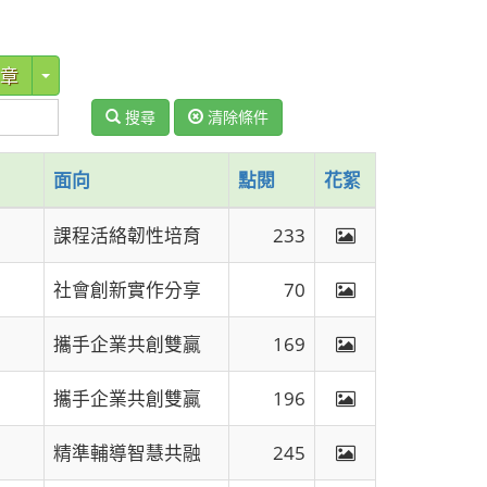
Toggle Dropdown
章
搜尋
清除條件
面向
點閱
花絮
課程活絡韌性培育
233
社會創新實作分享
70
攜手企業共創雙贏
169
攜手企業共創雙贏
196
精準輔導智慧共融
245